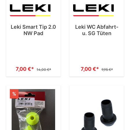
Leki Smart Tip 2.0
Leki WC Abfahrt-
NW Pad
u. SG Tüten
7,00 €*
7,00 €*
14,00 €*
9,95 €*
%