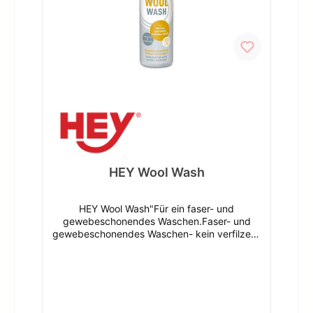
NordwaldeDeutschlandinfo@schweizer-
effax.com
HEY Wool Wash
HEY Wool Wash"Für ein faser- und
gewebeschonendes Waschen.Faser- und
gewebeschonendes Waschen- kein verfilzen-
ohne Farbstoffe- speziell für hochwertige
Wollfasern- das Material bleibt samtweich,
farbintensiv und ggf. elastischSpeziell für
hochwertige Wollfasern auf Basis eines
Protein-Fettsäure-Kondensats entwickelt,
erhält HEY Wool Wash durch ausgesuchte