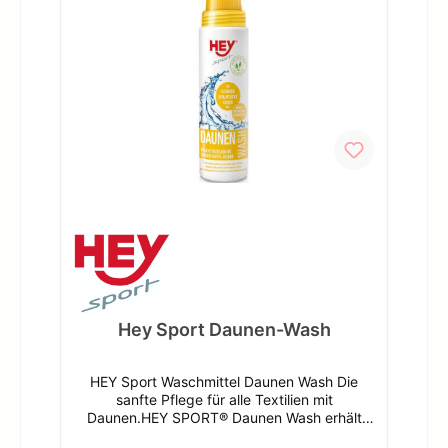
Ihre Wäsche bleibt deutlich länger frisch als
mit herkömmlichen Mitteln. Es enthält keine
Bleichmittel. Biologisch abbaubar. dermatest®
sehr gut.Konzentrat: bis zu 17
WaschladungenAngaben zum Hersteller (EU-
Produktsicherheitsverordnung,
GPSR)HeyWestring 2448356
NordwaldeDeutschlandAngaben zur
verantwortlichen Person (EU-
Produktsicherheitsverordnung,
GPSR)Schweizer-Effax GmbHWestring
2448356
NordwaldeDeutschlandinfo@schweizer-
effax.com
Hey Sport Daunen-Wash
HEY Sport Waschmittel Daunen Wash Die
sanfte Pflege für alle Textilien mit
Daunen.HEY SPORT® Daunen Wash erhält
hochwertige Daunen in Bestform und schützt