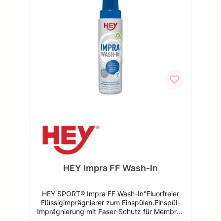
Helme, Schuhe, Sicherheitswesten
oderRucksäcke etc.Für Ihre Freude an
Funktion!Warnhinweise und wichtige
HinweiseWarnhinweisH-Sätze EUH208 Enthält
1,2-BENZISOTHIAZOL-3(2H)-ON. Kann
allergische Reaktionen hervorrufen.Angaben
zum Hersteller (EU-
Produktsicherheitsverordnung,
GPSR)HeyWestring 2448356
NordwaldeDeutschlandAngaben zur
verantwortlichen Person (EU-
Produktsicherheitsverordnung,
GPSR)Schweizer-Effax GmbHWestring
2448356
NordwaldeDeutschlandinfo@schweizer-
effax.com
HEY Impra FF Wash-In
HEY SPORT® Impra FF Wash-In"Fluorfreier
Flüssigimprägnierer zum Einspülen.Einspül-
Imprägnierung mit Faser-Schutz für Membran
Textilien- mit einzigartiger Farbschutzformel-