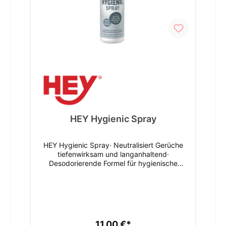
schütteln, wie in der Grafik angegeben
dosieren und in das Weichspülerfach geben -
keinen Weichspüler hinzugeben! Zusätzlich
zum Waschmittel verwenden. Vor Hitze
schützen.Angaben zum Hersteller (EU-
Produktsicherheitsverordnung,
GPSR)HeyWestring 2448356
NordwaldeDeutschlandAngaben zur
verantwortlichen Person (EU-
Produktsicherheitsverordnung,
GPSR)Schweizer-Effax GmbHWestring
2448356
NordwaldeDeutschlandinfo@schweizer-
HEY Hygienic Spray
effax.com
HEY Hygienic Spray· Neutralisiert Gerüche
tiefenwirksam und langanhaltend·
Desodorierende Formel für hygienische
Frische auf Schuhen, Textilien & Ausrüstung·
Schützt vor Bakterien und Pilzen - beugt
Eigeninfektionen vor· Hautverträglichkeit
dermatologisch bestätigt (dermatest®: sehr
gut)· Biologisch abbaubar - umweltfreundlich
und effektiv· Vielseitig einsetzbar - ideal für
11,00 €*