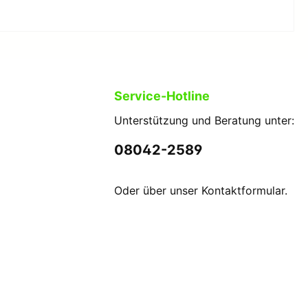
Zubehör/Accessoires
Zubehör/Accessoires Bekleidung
Service-Hotline
Fußballbekleidung
Unterstützung und Beratung unter:
Erwachsene Fußballbekleidung
08042-2589
Kinder Fußballbekleidung
Oder über unser
Kontaktformular
.
Kampfsportbekleidung