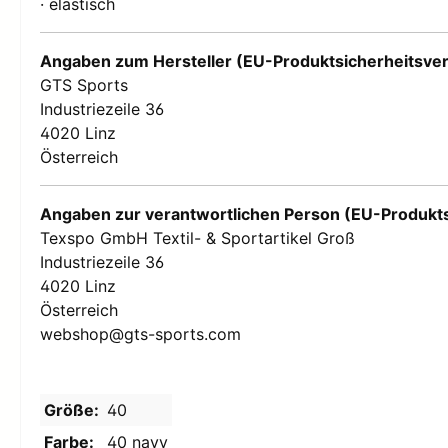
· elastisch
Herren F
Fahrradbekleidung
Herren
Herren Fahrradbekleidung
Herren
Angaben zum Hersteller (EU-Produktsicherheitsve
Damen Fahrradbekleidung
Damen Fr
GTS Sports
Kinder Fahrradbekleidung
Damen
Industriezeile 36
Herren
Damen
4020 Linz
Damen
Kinder
Österreich
Kinder F
Damen
Kinder
Angaben zur verantwortlichen Person (EU-Produkt
Kinder
Texspo GmbH Textil- & Sportartikel Groß
Kinder
Industriezeile 36
Abbildung ähnlich
4020 Linz
Österreich
webshop@gts-sports.com
Größe:
40
Farbe:
40 navy