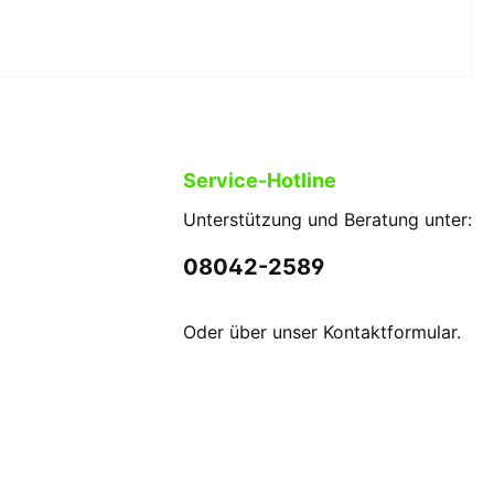
Zubehör/Accessoires
Zubehör/Accessoires Bekleidung
Service-Hotline
Fußballbekleidung
Erwachsene Fußballbekleidung
Unterstützung und Beratung unter:
Kinder Fußballbekleidung
08042-2589
Kampfsportbekleidung
Oder über unser
Kontaktformular
.