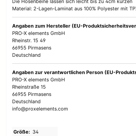
Die Hosenbeine lassen sich leicht bis zu 4cm kürzen
Herren F
Fahrradbekleidung
Material: 2-Lagen-Laminat aus 100% Polyester mit 
Herren
Herren Fahrradbekleidung
Herren
Damen Fahrradbekleidung
Damen Fr
Angaben zum Hersteller (EU-Produktsicherheitsve
Kinder Fahrradbekleidung
Damen
PRO-X elements GmbH
Herren
Damen
Rheinstr. 15 49
Damen
Kinder
66955 Pirmasens
Kinder F
Damen
Deutschland
Kinder
Kinder
Angaben zur verantwortlichen Person (EU-Produkt
Kinder
PRO-X elements GmbH
Rheinstraße 15
66955 Pirmasens
Deutschland
info@proxelements.com
Größe:
34