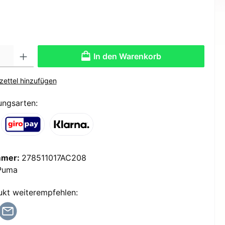
Kinder
Freizeit-Handschuhe
Damen
Bergsport-Handschuhe
Camping
Damen
ts
Ski-Handschuhe
Inline Skates
Langlauf-Handschuhe
Fitness
In den Warenkorb
uhbänder
Erwachsenen Inline Skates
Fahrrad-Handschuhe
Kinder Inline Skates
Freizeit-Handschuhe
ettel hinzufügen
Kampfsport
Kinder
Zubehör Inline Skates
Ski-Handschuhe
Erwachsenen
ungsarten:
he
Langlauf-Handschuhe
Skiservicegeräte/Wachse
Kinder
e
Fußball-Handschuhe
rbekleidung
Zubehör
e
Fahrrad-Handschuhe
Sportnahrung
Freizeit-Handschuhe
garmshirts
Herren Handschuhe
mmer:
278511017AC208
Herren Skihandschuhe
Puma
Spiel+Spaß
Herrem Langlaufhandschuhe
rbekleidung
Herren Fußballhandschuhe
ukt weiterempfehlen:
Herren Fahrradhandschuhe
Gesundheit/Pflege
ts
Herren Freizeithandschuhe
Herren Bergsporthandschuhe