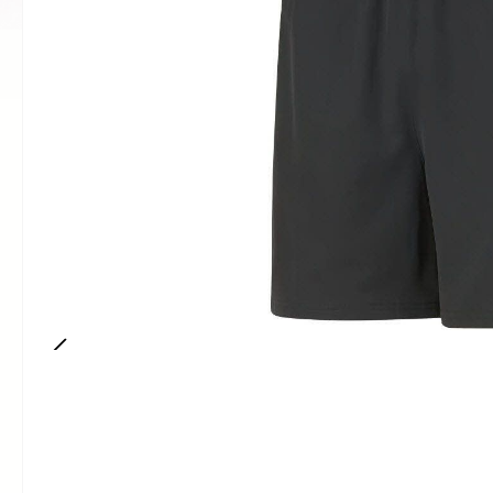
Kinder Alpinski
Walking 
Indoor/Fitness
Damen Fr
Zubehör Alpinski
Wanders
Mützen/Stirnbänder/Schals
Einlegeso
Herren
Damen
Berg
Damen 
Erwachsene Mützen/Stirnbänder/Schals
Damen
Damen 
Zubehör
Langlaufski
Kinder Mützen/Stirnbänder/Schals
Kinder
Wintersch
Damen
Walking
Erwachsene Langlaufski
Erwachsene
Herren W
Kinder F
Langlauf
Kinder Langlaufski
Kinder
Bergsport/Wander-Schuhe
Damren 
Kinder
Skialpin
Zubehör Langlauf
Kinder
Herren
Kinder W
Skitour
Kinder
Erwachsene
Wintersport Oberbekleidung
Damen
Herren
Kinder
Kinder
Herren
Kinder
Damen
Herren
Rucksäcke
Zubehör
Jacken / Westen / Mäntel
Herren Bergsport/Wander-Schuhe
Kinder
Jacke
Pullover / Langarm Shirts
Erwachs
Kinder Bergsport/Wander-Schuhe
Pullov
Damen
Kinderru
Tourenski
T-Shir
Damen Bergsport//Wander-Schuhe
Skischuhe
Jacken / Westen / Mäntel
Regen
Zubehör 
Ski
Herren
Pullover / Langarm Shirts
Kinder
Erwachs
Felle
Schlittschuhe
Damen
Kinder
Jacke
Kinder
Bindungen
Jacken / Westen / Mäntel
Kinder
Pullov
Zubehör
Zubehör
Pullover / Langarm Shirts
Zubehör
T-Shir
Langlaufschuhe
Herren Wintersport Oberbekleidung
Regen