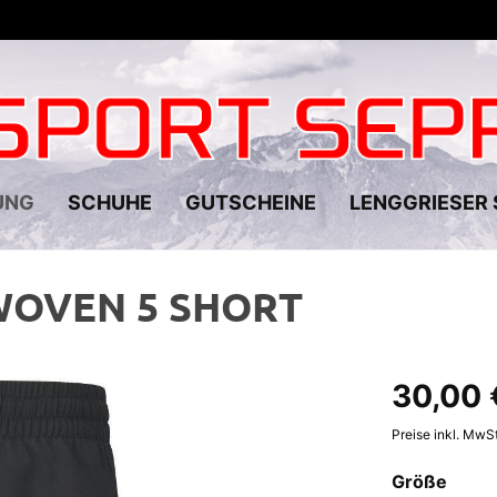
UNG
SCHUHE
GUTSCHEINE
LENGGRIESER 
WOVEN 5 SHORT
utdoor Oberbekleidung
huhe
Eishockey/Streethockey
Running/Fitness Oberbeklei
Tourenskischuhe
e
reizeit/Outdoor Oberbekleidung
nen Fußballschuhe
Herren
Herren Tourenskischuhe
30,00 
n Jacken/Westen
Jacken/Westen
stöcke
ußballschuhe
Damen Tourenskischuhe
Schneeschuhe
 Pullover/Hemden/Langarmshirts
Pullover/Hemden/Langarmsh
Preise inkl. MwS
nstöcke
enen
Herren
 T-Shirt/Polo/Tank
T-Shit/Polo
Stöcke
Zubehör
Größe
Wassersport
n Regenjacken
Regenjacken