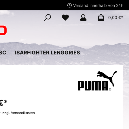
Versand innerhalb von 24h
0,00 €*
SC
ISARFIGHTER LENGGRIES
dung
Roller/Scooter/Skatboard
Handschuhe
Wassersportschuhe
Herren
Herren Wassersportschuhe
€*
Ski-Handschuhe
Damen Wassersportschuhe
Bergsport/Klettern
irts
t. zzgl. Versandkosten
Langlauf-Handschuhe
Kinder Wassersportschuhe
Fußball-Handschuhe
Herren
Schlafsäcke
Fahrrad-Handschuhe