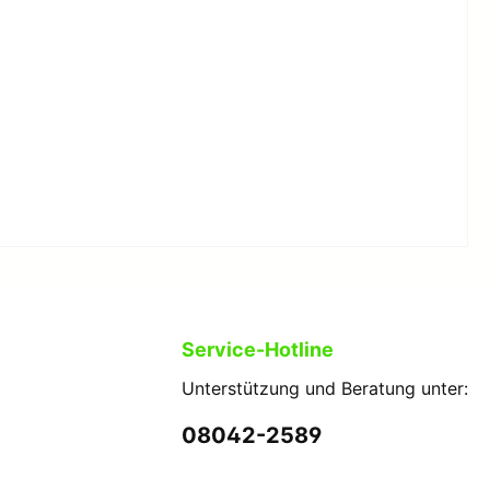
Zubehör Socken
en
Unterwäsche
Herren
en
Damen
Kinder
Herren Unterwäsche
Kinder Unterwäsche
Damen Unterwäsche
Fußball
Service-Hotline
Erwachsene
Kinder
Unterstützung und Beratung unter:
Lenggrieser SC Fußball
08042-2589
Kampfsport