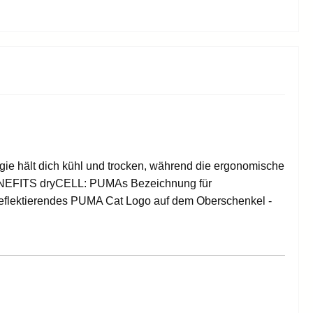
Waschen / Imprägnieren
Damen Handschuhe
rbekleidung
Damen Skihandschuhe
Damen Langlaufhandschuhe
Kleben/Reparieren
armshirts
Damen Fahrradhandschuhe
Damen Freizeithandschuhe
Skitouren
Kinder Handschuhe
Tourenski
Kinder Skihandschuhe
Kinder Langlaufhandschuhe
Tourenskibindungen
Kinder Fußballhandschuhe
Tourenskifelle
Kinder Fahrradhandschuhe
ogie hält dich kühl und trocken, während die ergonomische
Zubehör Tourenski
Kinder Freizeithandschuhe
 BENEFITS dryCELL: PUMAs Bezeichnung für
nReflektierendes PUMA Cat Logo auf dem Oberschenkel -
Socken
Erwachsene
Kinder
Zubehör
sen
Erwachsene Socken
Kinder Socken